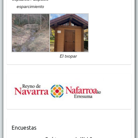
esparcimiento
El txopar
Encuestas