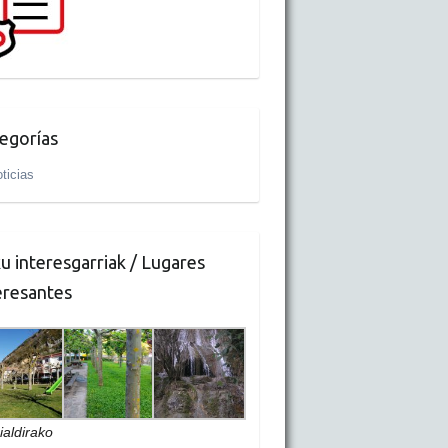
egorías
ticias
u interesgarriak / Lugares
eresantes
ialdirako