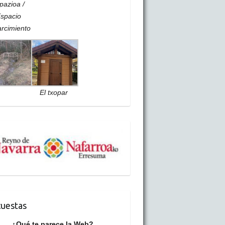
pazioa /
spacio
rcimiento
El txopar
uestas
¿Qué te parece la Web?