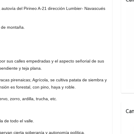
 autovía del Pirineo A-21 dirección Lumbier- Navascués
s de montaña.
 por sus calles empedradas y el aspecto señorial de sus
endiente y teja plana.
cas pirenaicas; Agrícola, se cultiva patata de siembra y
ión es forestal, con pino, haya y roble.
rvo, zorro, ardilla, trucha, etc.
Can
a de todo el valle.
nservan cierta soberanía y autonomía política.