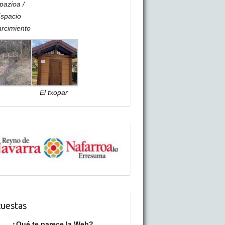
pazioa /
spacio
rcimiento
El txopar
uestas
¿Qué te parece la Web?