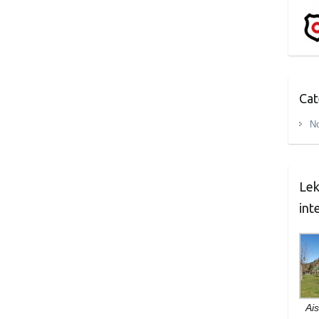
Cat
No
Lek
int
Ais