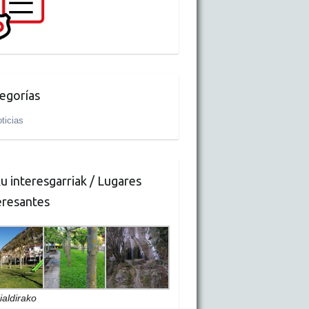
egorías
ticias
u interesgarriak / Lugares
eresantes
ialdirako