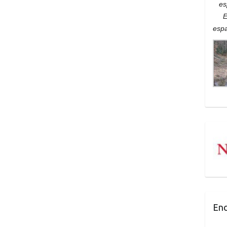
es
E
espa
Enc