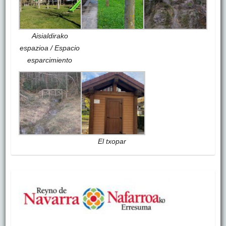
Aisialdirako
espazioa / Espacio
esparcimiento
El txopar