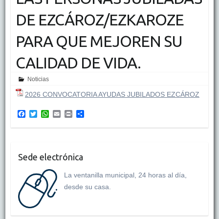
DE EZCÁROZ/EZKAROZE
PARA QUE MEJOREN SU
CALIDAD DE VIDA.
Noticias
2026 CONVOCATORIA AYUDAS JUBILADOS EZCÁROZ
F
T
W
E
P
C
a
w
h
m
r
o
c
i
a
a
i
m
e
t
t
i
n
p
b
t
s
l
t
a
o
e
A
r
Sede electrónica
o
r
p
t
k
p
i
La ventanilla municipal, 24 horas al día,
r
desde su casa.