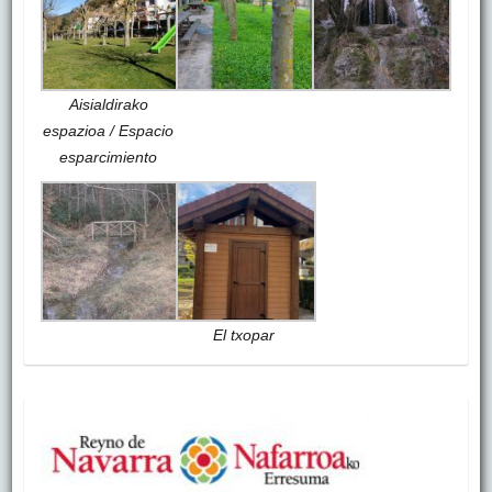
Aisialdirako
espazioa / Espacio
esparcimiento
El txopar