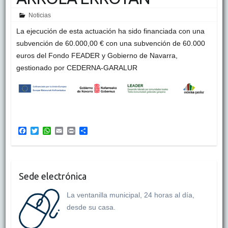
Noticias
La ejecución de esta actuación ha sido financiada con una
subvención de 60.000,00 €
con una subvención de 60.000
euros del Fondo FEADER y Gobierno de Navarra,
gestionado por CEDERNA-GARALUR
F
T
W
E
P
C
a
w
h
m
r
o
c
i
a
a
i
m
e
t
t
i
n
p
b
t
s
l
t
a
o
e
A
r
Sede electrónica
o
r
p
t
k
p
i
La ventanilla municipal, 24 horas al día,
r
desde su casa.