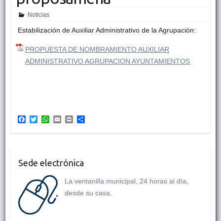
Noticias
Estabilización de Auxiliar Administrativo de la Agrupación:
PROPUESTA DE NOMBRAMIENTO AUXILIAR
ADMINISTRATIVO AGRUPACION AYUNTAMIENTOS
F
T
W
E
P
C
a
w
h
m
r
o
c
i
a
a
i
m
e
t
t
i
n
p
b
t
s
l
t
a
o
e
A
r
Sede electrónica
o
r
p
t
k
p
i
La ventanilla municipal, 24 horas al día,
r
desde su casa.