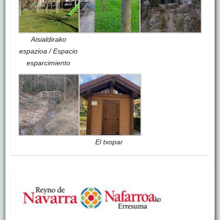
Aisialdirako
espazioa / Espacio
esparcimiento
El txopar