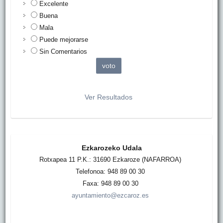
Excelente
Buena
Mala
Puede mejorarse
Sin Comentarios
Ver Resultados
Ezkarozeko Udala
Rotxapea 11 P.K.: 31690 Ezkaroze (NAFARROA)
Telefonoa: 948 89 00 30
Faxa: 948 89 00 30
ayuntamiento@ezcaroz.es