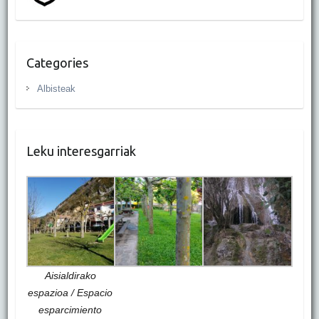
Categories
Albisteak
Leku interesgarriak
Aisialdirako
espazioa / Espacio
esparcimiento