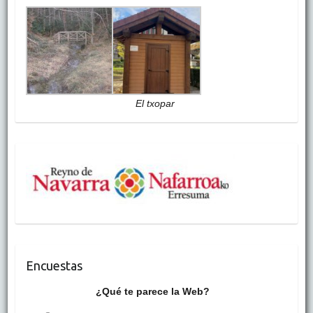
El txopar
Encuestas
¿Qué te parece la Web?