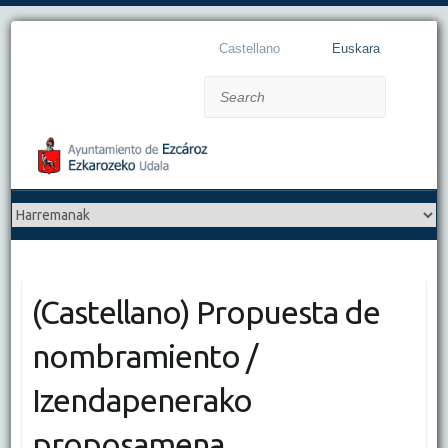
Castellano
Euskara
Search
(Castellano) Propuesta de
nombramiento /
Izendapenerako
proposamena