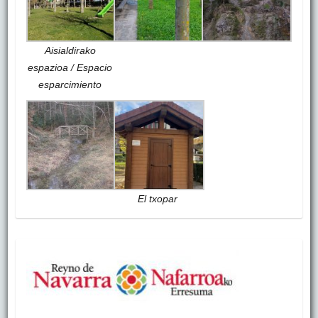
Aisialdirako
espazioa / Espacio
esparcimiento
El txopar