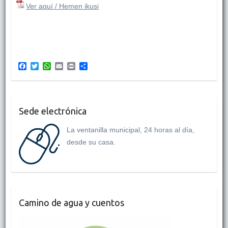
Ver aquí / Hemen ikusi
F
T
W
E
P
C
a
w
h
m
r
o
c
i
a
a
i
m
e
t
t
i
n
p
b
t
s
l
t
a
o
e
A
r
Sede electrónica
o
r
p
t
k
p
i
La ventanilla municipal, 24 horas al día,
r
desde su casa.
Camino de agua y cuentos