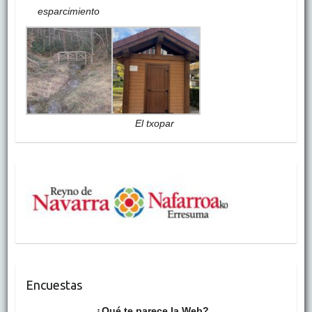
esparcimiento
El txopar
Encuestas
¿Qué te parece la Web?