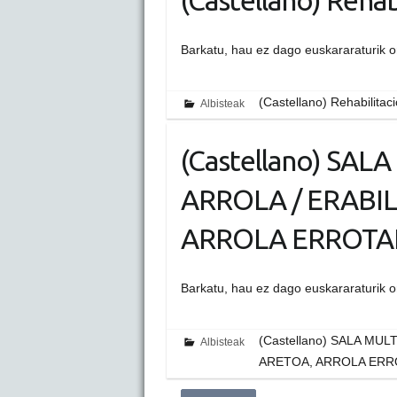
(Castellano) Rehab
Barkatu, hau ez dago euskararaturik 
(Castellano) Rehabilitac
Albisteak
(Castellano) SA
ARROLA / ERABI
ARROLA ERROT
Barkatu, hau ez dago euskararaturik 
(Castellano) SALA MU
Albisteak
ARETOA, ARROLA ER