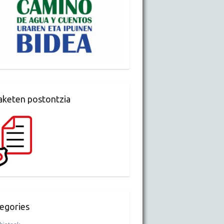
aketen postontzia
egories