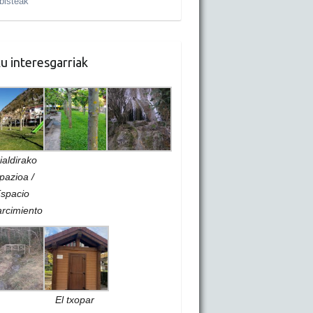
bisteak
u interesgarriak
ialdirako
pazioa /
spacio
rcimiento
El txopar