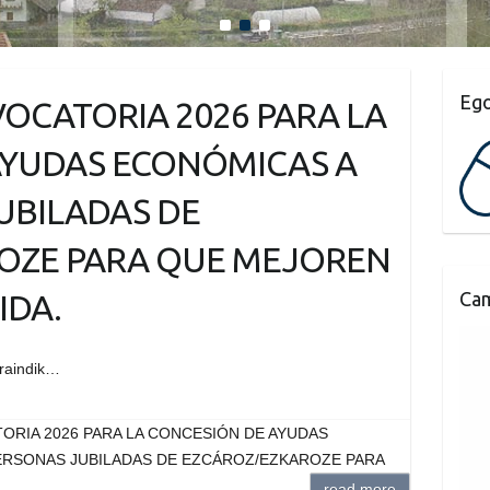
1
2
3
Ego
NVOCATORIA 2026 PARA LA
AYUDAS ECONÓMICAS A
UBILADAS DE
OZE PARA QUE MEJOREN
IDA.
Cam
oraindik…
ATORIA 2026 PARA LA CONCESIÓN DE AYUDAS
ERSONAS JUBILADAS DE EZCÁROZ/EZKAROZE PARA
read more