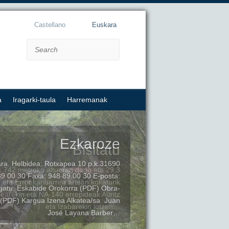
Castellano
Euskara
Search
a
Iragarki-taula
Harremanak
Bisitatu
a. 742 metroko altueran dago eta 29,3
 eta Erronkaribarren artean kokaturik
uñearekin eta NA-140 errepideak Auritz
eta Izabarekin lotzen…