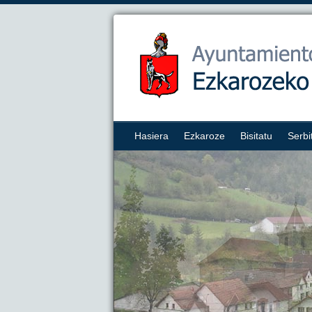
Hasiera
Ezkaroze
Bisitatu
Serbi