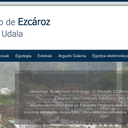
tzuak
Egutegia
Estekak
Argazki Galeria
Egoitza elektroniko
Geografia Zaraitzu Ibarrean dago, Iruñetik 84 kilometror
Km²ko hedadura du. Iratiko oihanetik oso hurbil, Orreaga
dago Piriniotako herri hau. Pirinioko A-21 autobideak Ir