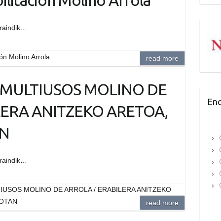
ilitación Molino Arrola
oraindik…
ión Molino Arrola
read more
LA MULTIUSOS MOLINO DE
Enc
LERA ANITZEKO ARETOA,
AN
oraindik…
LTIUSOS MOLINO DE ARROLA / ERABILERA ANITZEKO
ROTAN
read more