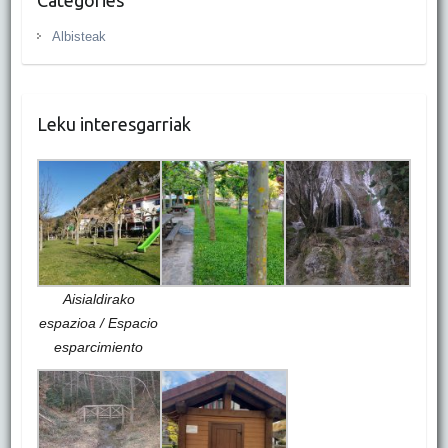
Categories
Albisteak
Leku interesgarriak
Aisialdirako
espazioa / Espacio
esparcimiento