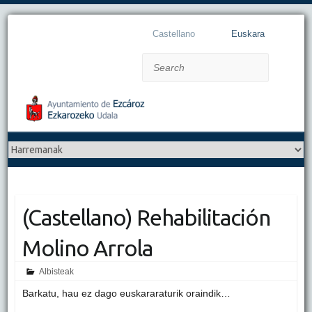
Castellano
Euskara
Search
(Castellano) Rehabilitación
Molino Arrola
Albisteak
Barkatu, hau ez dago euskararaturik oraindik…