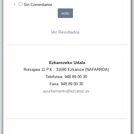
Sin Comentarios
Ver Resultados
Ezkarozeko Udala
Rotxapea 11 P.K.: 31690 Ezkaroze (NAFARROA)
Telefonoa: 948 89 00 30
Faxa: 948 89 00 30
ayuntamiento@ezcaroz.es