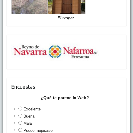
El txopar
Encuestas
¿Qué te parece la Web?
Excelente
Buena
Mala
Puede mejorarse