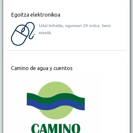
e
t
t
i
n
r
b
t
s
l
t
e
o
e
A
Egoitza elektronikoa
o
r
p
k
p
Udal leihatila, egunean 24 orduz, bere
etxetik.
Camino de agua y cuentos