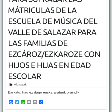
MÁTRICULAS DE LA
ESCUELA DE MÚSICA DEL
VALLE DE SALAZAR PARA
LAS FAMILIAS DE
EZCÁROZ/EZKAROZE CON
HIJOS E HIJAS EN EDAD
ESCOLAR
Albisteak
Barkatu, hau ez dago euskararaturik oraindik…
F
T
W
E
P
S
a
w
h
m
r
h
c
i
a
a
i
a