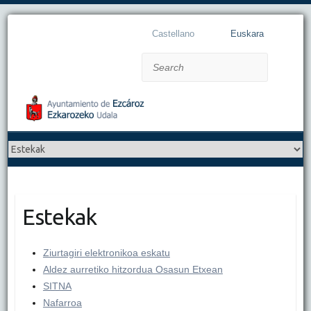
Castellano
Euskara
Search
Estekak
Ziurtagiri elektronikoa eskatu
Aldez aurretiko hitzordua Osasun Etxean
SITNA
Nafarroa