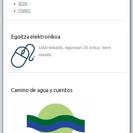
BON
FNMC
Egoitza elektronikoa
Udal leihatila, egunean 24 orduz, bere
etxetik.
Camino de agua y cuentos