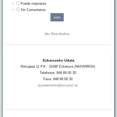
Puede mejorarse
Sin Comentarios
Ver Resultados
Ezkarozeko Udala
Rotxapea 11 P.K.: 31690 Ezkaroze (NAFARROA)
Telefonoa: 948 89 00 30
Faxa: 948 89 00 30
ayuntamiento@ezcaroz.es