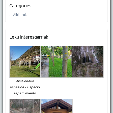
Categories
Albisteak
Leku interesgarriak
Aisialdirako
espazioa / Espacio
esparcimiento