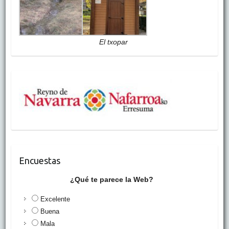
El txopar
Encuestas
¿Qué te parece la Web?
Excelente
Buena
Mala